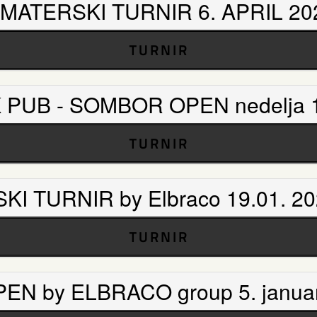
MATERSKI TURNIR 6. APRIL 202
TURNIR
PUB - SOMBOR OPEN nedelja 1
TURNIR
TURNIR by Elbraco 19.01. 2025
TURNIR
N by ELBRACO group 5. januar 