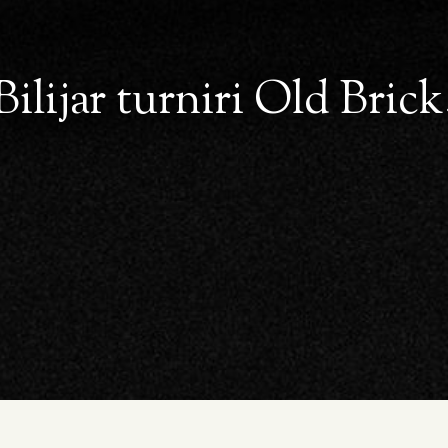
Bilijar turniri Old Brick