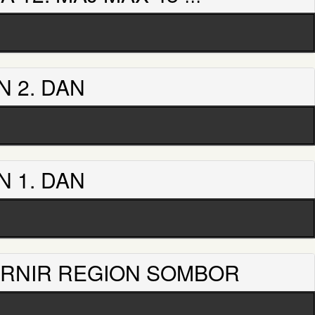
N 2. DAN
N 1. DAN
 TURNIR REGION SOMBOR