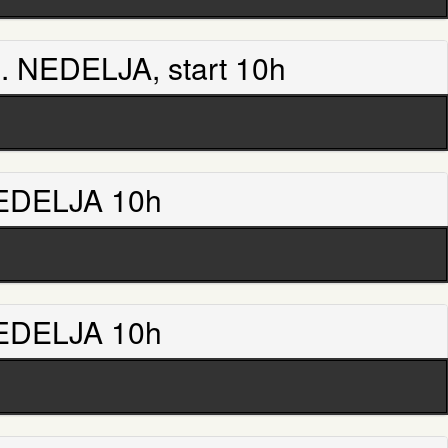
 NEDELJA, start 10h
EDELJA 10h
EDELJA 10h